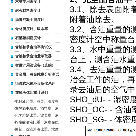
木材专用密度计
3.1、除去表面
耐火材料密度计
附着油除去。
沥青混凝土密度计
3.2、含油重量的
骨材密度计、吸水率
密度计空中称量台
石墨碳刷密度计
含油轴承含油率测试仪
3.3、水中重量
含油轴承含油量萃取器
台上，测含油水重
密度计周边设备（选购）
3.4、去油重量
贵金属、黄金纯度分析测试
冶金工件的油，再
仪
恒温式水循环设备仪系列
录去油后的空气中
在线液体比重计系列
SHO_dU- - 湿密
·
电解液比重、波美、浓度在
线监测仪
SHO_OC- - 含油
·
发酵酒中糖度、酒精度、浓
度在线监测仪
·
化学溶剂比重、波美度、浓
SHO_SG- - 体密
度在线监测仪
·
柠檬酸溶液比重、浓度在线
监测仪
·
蚀刻、洗涤溶液比重、浓度
在线监测仪