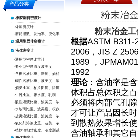
产品分类
粉末冶
橡胶塑料密度计
·
橡塑密度计
粉末冶金
工
·
磨耗指数、发泡率、变化率
根据
ASTM B311-
通用型固体密度计
2006，JIS Z 2506
液体密度计
·
通用型密度比重计
1989 ，JPMAM01
·
专业型密度浓度波美度
1992
·
含糖溶液比重、糖度、酒精
度、浓度测试仪
理论
：含油率是含
·
碱性溶液比重、波美度、浓
度测试仪
·
酒类比重、柏拉图度、浓度
体积占总体积之百
测试仪
·
牛乳比重、掺水度、乳稠
必须将内部气孔隙
度、浓度测试仪
·
酸性溶液比重、波美度、浓
度测试仪
·
水玻璃比重、波美度、模数
才可让产品因长时
测试仪
·
盐类溶液比重、波美度、浓
到散热效果增长使
度测试仪
·
氧化剂溶液比重、波美、浓
度测试仪
·
植物油相对密度、浓度测试
含油轴承和其它自
仪
粉体密度计