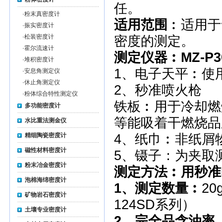
任。
·
粉末真密度计
适用范围
︰适用于
·
振实密度计
·
松装密度计
密度的测定。
·
霍尔流速计
测定仪器︰
MZ-
·
堆积密度计
1、电子天平︰使用比
·
安息角测定仪
·
休止角测定仪
2、秒准喷火枪
·
粉体综合特性测定仪
铁板︰用于冷却燃
多功能密度计
等能吸着干燃烧品
水比重法测金仪
精细陶瓷密度计
4、纸巾︰非纸屑
磁性材料密度计
5、镊子：为夹取
粉末冶金密度计
测定方法︰
用秒准
泡棉海绵密度计
1、测定数量︰
2
矿物岩石密度计
124SD系列）
土壤专业密度计
2
、完全品含油率