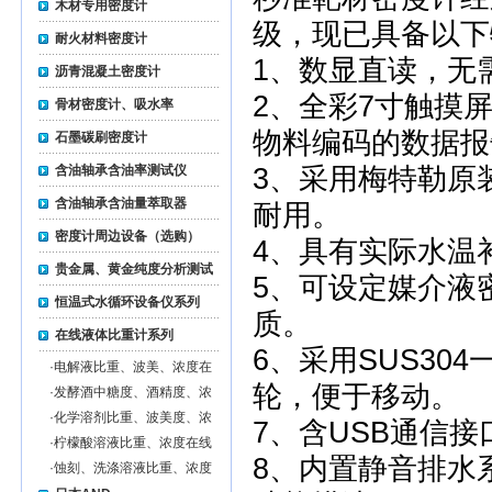
木材专用密度计
级，现已具备以下
耐火材料密度计
1、数显直读，无
沥青混凝土密度计
2、全彩7寸触摸
骨材密度计、吸水率
物料编码的数据报
石墨碳刷密度计
含油轴承含油率测试仪
3、采用梅特勒原
含油轴承含油量萃取器
耐用。
密度计周边设备（选购）
4、具有实际水温
贵金属、黄金纯度分析测试
5、可设定媒介液
仪
恒温式水循环设备仪系列
质。
在线液体比重计系列
6、采用SUS3
·
电解液比重、波美、浓度在
线监测仪
轮，便于移动。
·
发酵酒中糖度、酒精度、浓
度在线监测仪
·
化学溶剂比重、波美度、浓
7、含USB通信
度在线监测仪
·
柠檬酸溶液比重、浓度在线
8、内置静音排水
监测仪
·
蚀刻、洗涤溶液比重、浓度
在线监测仪