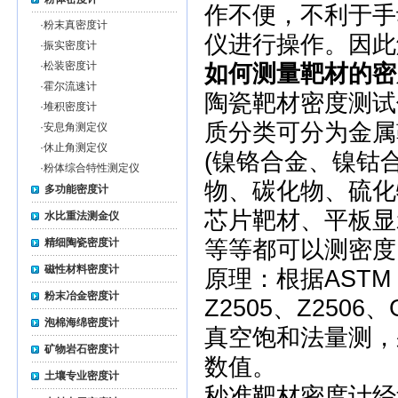
作不便，不利于手
·
粉末真密度计
仪进行操作。因此
·
振实密度计
·
松装密度计
如何测量靶材的密
·
霍尔流速计
陶瓷靶材密度测试仪
·
堆积密度计
质分类可分为金属
·
安息角测定仪
·
休止角测定仪
(镍铬合金、镍钴
·
粉体综合特性测定仪
物、碳化物、硫化
多功能密度计
芯片靶材、平板显
水比重法测金仪
精细陶瓷密度计
等等都可以测密度
磁性材料密度计
原理：根据ASTM B
粉末冶金密度计
Z2505、Z2506
泡棉海绵密度计
真空饱和法量测，
矿物岩石密度计
数值。
土壤专业密度计
秒准靶材密度计经