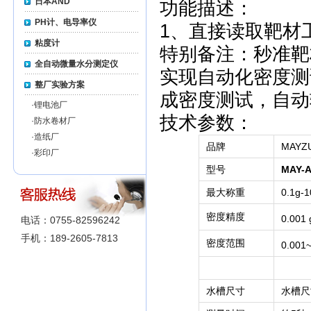
日本AND
功能描述：
PH计、电导率仪
1、直接读取靶材
粘度计
特别备注：秒准靶
全自动微量水分测定仪
实现自动化密度测
整厂实验方案
成密度测试，自动
·
锂电池厂
技术参数：
·
防水卷材厂
·
造纸厂
品牌
MAY
·
彩印厂
型号
MAY-A
最大称重
0.1g-1
密度精度
0.001 
电话：0755-82596242
手机：189-2605-7813
密度范围
0.001
水槽尺寸
水槽尺