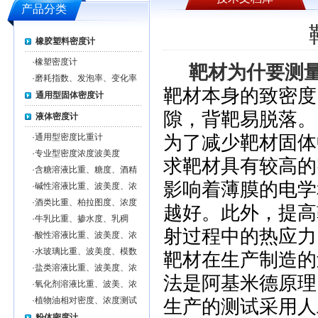
产品分类
橡胶塑料密度计
·
橡塑密度计
靶材为什要测
·
磨耗指数、发泡率、变化率
靶材本身的致密度
通用型固体密度计
隙，背靶易脱落。
液体密度计
·
通用型密度比重计
为了减少靶材固体
·
专业型密度浓度波美度
求靶材具有较高的
·
含糖溶液比重、糖度、酒精
度、浓度测试仪
影响着薄膜的电学
·
碱性溶液比重、波美度、浓
度测试仪
·
酒类比重、柏拉图度、浓度
越好。此外，提高
测试仪
·
牛乳比重、掺水度、乳稠
射过程中的热应力
度、浓度测试仪
·
酸性溶液比重、波美度、浓
度测试仪
·
水玻璃比重、波美度、模数
靶材在生产制造的
测试仪
·
盐类溶液比重、波美度、浓
法是阿基米德原理
度测试仪
·
氧化剂溶液比重、波美、浓
度测试仪
·
植物油相对密度、浓度测试
生产的测试采用人
仪
粉体密度计