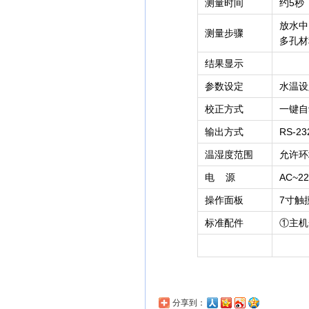
测量时间
约5秒
放水中
测量步骤
多孔材
结果显示
参数设定
水温设
校正方式
一键自
输出方式
RS-
温湿度范围
允许环
电 源
AC~
操作面板
7寸触
标准配件
①主机
分享到：