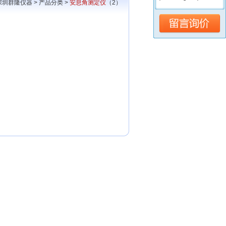
深圳群隆仪器
>
产品分类
>
安息角测定仪
（2）