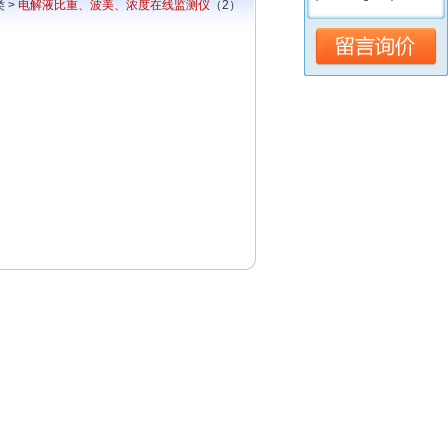
类
>
电解液比重、波美、浓度在线监测仪
（2）