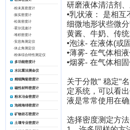
研磨液体清洁剂、
·
粉末真密度计
•乳状液： 是相
·
振实密度计
·
松装密度计
细微地形状些微分
·
霍尔流速计
黄酱、牛奶、传统
·
堆积密度计
•泡沫- 在液体(
·
安息角测定仪
·
休止角测定仪
•薄雾- 在气体相
·
粉体综合特性测定仪
•烟雾- 在气体相
多功能密度计
水比重法测金仪
精细陶瓷密度计
关于分散" 稳定
磁性材料密度计
定系统，可以看出
粉末冶金密度计
液是常常使用在确
泡棉海绵密度计
矿物岩石密度计
选择密度测定方法
土壤专业密度计
1、许多同样的方