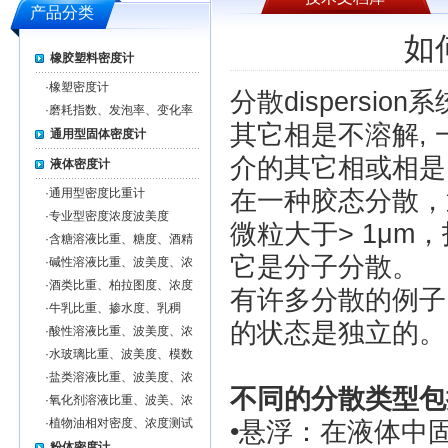
产品分类
如
橡胶塑料密度计
·
橡塑密度计
分散dispers
·
磨耗指数、发泡率、变化率
其它相是不溶解,
通用型固体密度计
介的其它相或相是
液体密度计
·
通用型密度比重计
在一种胶态分散，
·
专业型密度浓度波美度
微粒大于> 1μm
·
含糖溶液比重、糖度、酒精
度、浓度测试仪
它是分子分散。
·
碱性溶液比重、波美度、浓
度测试仪
·
酒类比重、柏拉图度、浓度
有许多分散的例子
测试仪
·
牛乳比重、掺水度、乳稠
的状态是独立的。
度、浓度测试仪
·
酸性溶液比重、波美度、浓
度测试仪
·
水玻璃比重、波美度、模数
测试仪
·
盐类溶液比重、波美度、浓
不同的分散类型包
度测试仪
·
氧化剂溶液比重、波美、浓
度测试仪
·
植物油相对密度、浓度测试
•悬浮：在液体中
仪
粉体密度计