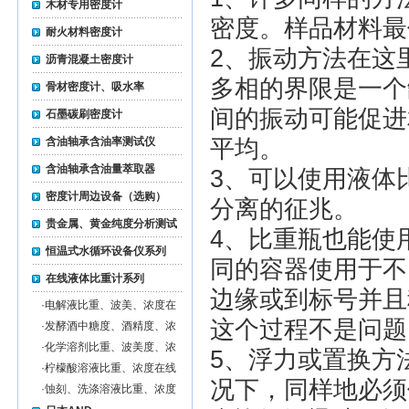
木材专用密度计
密度。样品材料最
耐火材料密度计
2、振动方法在这
沥青混凝土密度计
多相的界限是一个
骨材密度计、吸水率
间的振动可能促进
石墨碳刷密度计
含油轴承含油率测试仪
平均。
含油轴承含油量萃取器
3、可以使用液体
密度计周边设备（选购）
分离的征兆。
贵金属、黄金纯度分析测试
4、比重瓶也能使
仪
恒温式水循环设备仪系列
同的容器使用于不
在线液体比重计系列
边缘或到标号并且
·
电解液比重、波美、浓度在
线监测仪
这个过程不是问题
·
发酵酒中糖度、酒精度、浓
度在线监测仪
·
化学溶剂比重、波美度、浓
5、浮力或置换方
度在线监测仪
·
柠檬酸溶液比重、浓度在线
况下，同样地必须
监测仪
·
蚀刻、洗涤溶液比重、浓度
在线监测仪