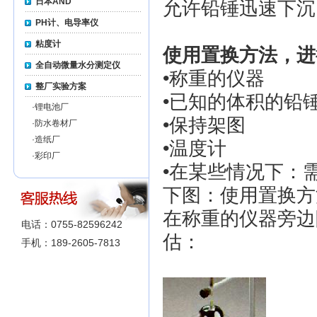
日本AND
允许铅锤迅速下沉
PH计、电导率仪
粘度计
使用置换方法，进
全自动微量水分测定仪
•称重的仪器
整厂实验方案
•已知的体积的铅
·
锂电池厂
•保持架图
·
防水卷材厂
·
造纸厂
•温度计
·
彩印厂
•在某些情况下：
下图：使用置换方
在称重的仪器旁边
电话：0755-82596242
估：
手机：189-2605-7813